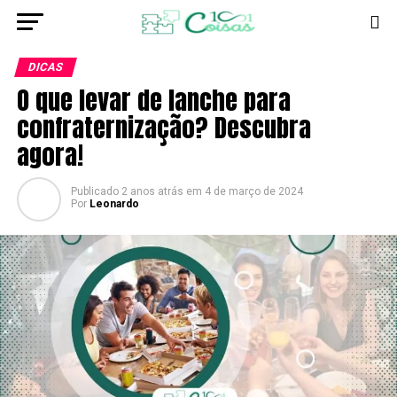
DICAS
O que levar de lanche para
confraternização? Descubra
agora!
Publicado
2 anos atrás
em
4 de março de 2024
Por
Leonardo